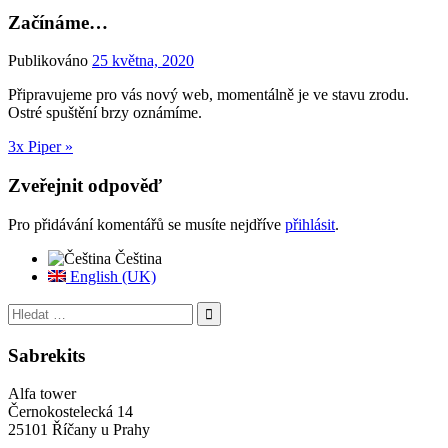
Začínáme…
Publikováno
25 května, 2020
Připravujeme pro vás nový web, momentálně je ve stavu zrodu.
Ostré spuštění brzy oznámíme.
Navigace
3x Piper »
pro
Zveřejnit odpověď
příspěvek
Pro přidávání komentářů se musíte nejdříve
přihlásit
.
Čeština
English (UK)
Hledat:
Sabrekits
Alfa tower
Černokostelecká 14
25101 Říčany u Prahy