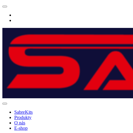
Přeskočit
na
Facebook
obsah
E-
SHOP
SabreKits
SabreKits
Produkty
O nás
E-shop